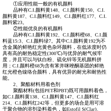
①应用性能一般的有机颜料
品种有C.I.颜料黄148、C.I.颜料黄150、C.I.
颜料黄187、C.I.颜料红149、C.I.颜料红177、C.I.
颜料紫23。
②性能优良的有机颜料
品种有C.I.颜料黄192、C.I.颜料橙68、C.I.颜
料蓝15:3、C.I.颜料绿7。其中C.I.颜料黄192为不
含金属的鲜艳红光黄色杂环颜料，在低浓度时仍
具有高的耐热稳定性(300℃)与优异的耐气候牢
度，并且可以与钛白粉、硫化锌等无机颜料拼
用；C.I.颜料橙68为含有苯并咪唑酮基团的鲜艳
红光橙色镍络合颜料，具有优异的耐光和耐热性
能。
2、聚酯材料用着色剂
聚酯材料(包括PET和PBT)既可用颜料着色，
如C.I.颜料黄138、C.I.颜料黄147、C.I.颜料红
214、C.I.颜料红242等，但更多的场合是用可溶
于聚合物的溶剂染料着色，如Estofil S(Clar)、