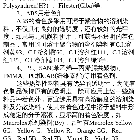
Polysynthren(H?）、Filester(Ciba)等。
3、ABS用着色剂
ABS的着色多采用可溶于聚合物的溶剂染
料，不仅具有良好的透明度，还有较好的光牢
度，如果与无机颜料拼用，可获得不透明的着色
制品，常用的可溶于聚合物的溶剂染料有C.I.溶
剂黄93、C.I.溶剂橙60、C.I.溶剂红111、C.I.溶剂
红135、C.I.溶剂蓝104、C.I.溶剂绿3等。
4、PS、SAN(苯乙烯—丙烯腈共聚物)、
PMMA、PC和CAB(纤维素酯)等用着色剂。
这些热塑性塑料具有优异的透明性，为使着
色制品保持原有的透明度，除可应用上述一些颜
料品种着色外，更宜选用具有高溶解度的溶剂染
料及分散染料，使其在着色过程中溶于塑料中形
成稳定的分子溶液，显示高的着色强度，如
Macrolex系列染料(By)，品种有Macrolex Yellow
6G、Yellow G、Yellow R、Orange GG、Red
GS、Red 5B、Red 7B、Violet R、Violet 3R、