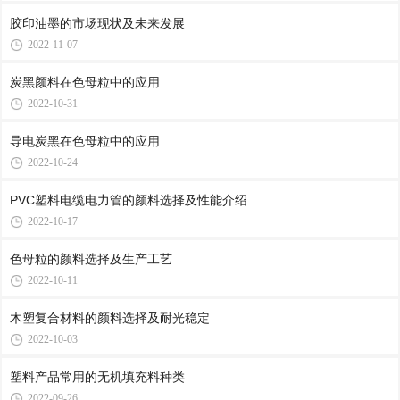
胶印油墨的市场现状及未来发展
2022-11-07
炭黑颜料在色母粒中的应用
2022-10-31
导电炭黑在色母粒中的应用
2022-10-24
PVC塑料电缆电力管的颜料选择及性能介绍
2022-10-17
色母粒的颜料选择及生产工艺
2022-10-11
木塑复合材料的颜料选择及耐光稳定
2022-10-03
塑料产品常用的无机填充料种类
2022-09-26