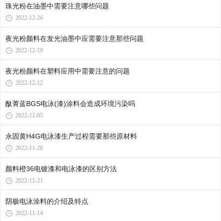
珠光粉在油墨中需要注意哪些问题
2022-12-26
夜光粉颜料在发光油墨中应需要注意那些问题
2022-12-19
夜光粉颜料在塑料应用中需要注意的问题
2022-12-12
酞菁蓝BGS电泳(漆)涂料会造成环境污染吗
2022-12-05
永固黄H4G电泳漆生产过程需要那些原材料
2022-11-28
颜料橙36电镀漆和电泳漆的区别方法
2022-11-21
阴极电泳涂料的介绍及特点
2022-11-14