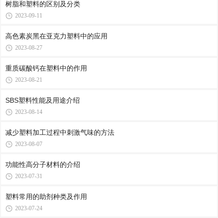
树脂和塑料的区别及分类
2023-09-11
高色素炭黑在亚克力塑料中的应用
2023-08-27
重质碳酸钙在塑料中的作用
2023-08-21
SBS塑料性能及用途介绍
2023-08-14
减少塑料加工过程中刺激气味的方法
2023-08-07
功能性高分子材料的介绍
2023-07-31
塑料常用的助剂种类及作用
2023-07-24