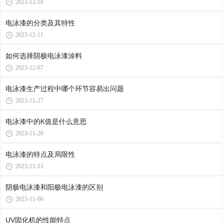
2023-12-18
电泳漆的分类及其特性
2023-12-11
如何选择阴极电泳漆涂料
2023-12-07
电泳漆生产过程中哪个环节容易出问题
2023-11-27
电泳漆中的K值是什么意思
2023-11-20
电泳漆的特点及局限性
2023-11-13
阴极电泳漆和阳极电泳漆的区别
2023-11-06
UV固化机的性能特点