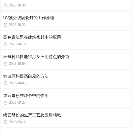
2023-10-30
UV紫外线固化灯的工作原理
2023-10-23
高色素炭黑在建筑密封中的应用
2023-10-16
环氧树脂性能特点及应用特点的介绍
2023-10-09
钛白颜料提高白度的方法
2023-10-03
绢云母粉在焊条中的作用
2023-09-25
绢云母粉的生产工艺及应用领域
2023-09-18