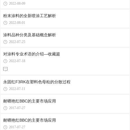
2022-08-09
粉末涂料的全新喷涂工艺解析
2022-08-01
涂料品种分类及基础概念解析
2022-07-25
对涂料专业术语的介绍—收藏篇
2022-07-18
永固红F3RK在塑料色母粒的分散过程
2022-07-11
耐晒艳红BBC的主要市场应用
2017-07-27
耐晒艳红BBC的主要市场应用
2017-07-27