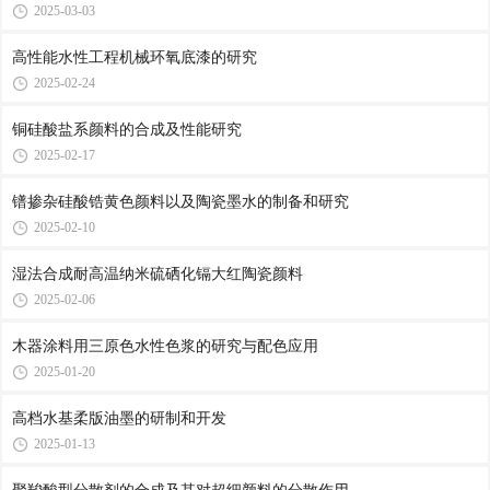
2025-03-03
高性能水性工程机械环氧底漆的研究
2025-02-24
铜硅酸盐系颜料的合成及性能研究
2025-02-17
镨掺杂硅酸锆黄色颜料以及陶瓷墨水的制备和研究
2025-02-10
湿法合成耐高温纳米硫硒化镉大红陶瓷颜料
2025-02-06
木器涂料用三原色水性色浆的研究与配色应用
2025-01-20
高档水基柔版油墨的研制和开发
2025-01-13