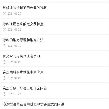
氟碳建筑涂料通用色浆的选择
2024-01-29
涂料通用色浆的定义及特点
2024-01-22
涂料的消光原理和消光方法
2024-01-15
夜光粉的分类及注意事项
2024-01-08
炭黑颜料在水性墨中的应用
2024-01-02
炭黑分散不好会出现什么问题
2023-12-25
溶剂型油墨在使用过程中需要注意的问题