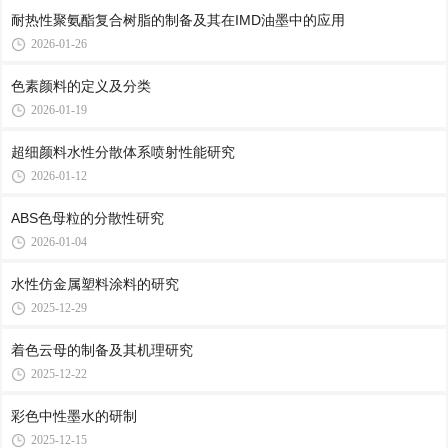
耐热性聚氨酯复合树脂的制备及其在IMD油墨中的应用
2026-01-26
色素颜料的定义及分类
2026-01-19
超细颜料水性分散体系喷射性能研究
2026-01-12
ABS色母粒的分散性研究
2026-01-04
水性仿金属塑料涂料的研究
2025-12-29
着色云母的制备及其机理研究
2025-12-22
彩色中性墨水的研制
2025-12-15