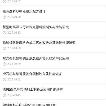
2025-10-27
黑色颜料型中性墨水配方设计
2025-10-20
新型耐高温云母钛珠光颜料的制备与性能研究
2025-10-13
磷酸锌防锈颜料合成工艺的改进及其防锈性能研究
2025-10-09
耐光有机颜料的合成及在外墙乳胶漆中的应用
2025-09-29
滑石粉与酞菁蓝复合颜料制备及性能表征
2025-09-22
浓PE白色母粒的加工制备及应用性能研究
2025-09-15
塑料颜料在印刷涂布纸中的应用研究