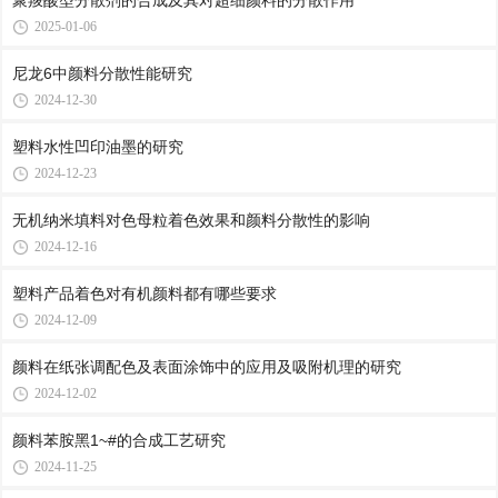
聚羧酸型分散剂的合成及其对超细颜料的分散作用
2025-01-06
尼龙6中颜料分散性能研究
2024-12-30
塑料水性凹印油墨的研究
2024-12-23
无机纳米填料对色母粒着色效果和颜料分散性的影响
2024-12-16
塑料产品着色对有机颜料都有哪些要求
2024-12-09
颜料在纸张调配色及表面涂饰中的应用及吸附机理的研究
2024-12-02
颜料苯胺黑1~#的合成工艺研究
2024-11-25