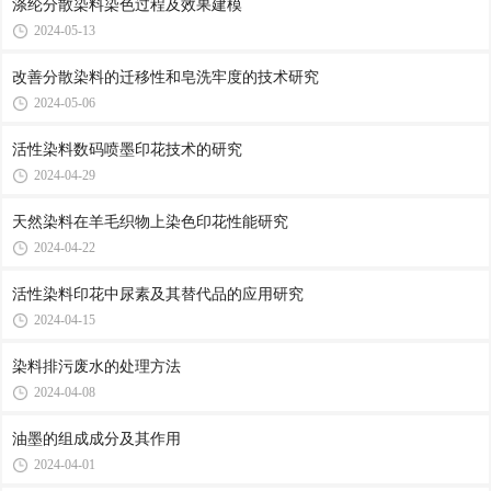
涤纶分散染料染色过程及效果建模
2024-05-13
改善分散染料的迁移性和皂洗牢度的技术研究
2024-05-06
活性染料数码喷墨印花技术的研究
2024-04-29
天然染料在羊毛织物上染色印花性能研究
2024-04-22
活性染料印花中尿素及其替代品的应用研究
2024-04-15
染料排污废水的处理方法
2024-04-08
油墨的组成成分及其作用
2024-04-01