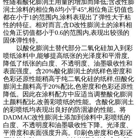
性随着酸化膨润土用量的增加而降低;含改性膨
润土涂料的相位角δ均小于45°,相位角正切值也
都在小于1的范围内,涂料表现出了弹性大于粘
性的特征。相对而言,含D改性膨润土的涂料相
位角正切值都小于0.6的范围内,表现出较强的
固体弹性特。
以酸化膨润土替代部分二氧化硅加入到彩
喷纸涂料中,能够提高纸张的光泽度和平滑度,
降低了纸张的白度、不透明度、油墨吸收性和
表面强度。含20%酸化膨润土的纸样色密度和
色彩还原性能稍高于纯二氧化硅的纸样,但酸化
膨润土颜料高于20%配比,色密度和色彩还原性
降低。因此在涂料配方中应适当调整酸化膨润
土颜料配比,改善彩喷纸的性能。含酸化膨润土
的彩喷纸均表现出良好的防洇渗的性能。将
DADMAC改性膨润土添加到涂料中,彩喷纸的
白度、不透明度和油墨吸收性下降。光泽度、
平滑度和表面强度升高。印刷色密度和色彩还