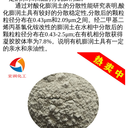
通过对酸化膨润土的分散性能研究表明,酸
化膨润土具有较好的分散稳定性,分散后的颗粒
粒径分布在0.43μm和2.09μm之间。经二甲基二
烯丙基氯化铵改性的膨润土在水相中分散后的
颗粒粒径分布在0.43-2.5μm;在有机相分散获得
凝胶胶体率为7.8%。说明有机膨润土具有一定
的亲水和亲油性。