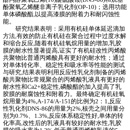
酚聚氧乙烯醚非离子乳化剂(OP-10)；选用功能
单体磷酸酯,以提高漆膜的附着力和耐闪蚀性
能。
研究结果表明：采用有机硅单体延迟滴加
方法,有效的防止有机硅在聚合过程中过度水解
和缩合反应,随着有机硅氧烷用量的增加,乳胶
膜的耐水性显著提高,证实了有机硅改性丙烯酸
共聚物比普通丙烯酸具有更好的耐水性；通过
对单体转化率、稳定性和吸水率等性能的测试
与研究,结果表明利用反应性乳化剂制备的丙烯
酸共聚物比常规聚合的丙烯酸乳液具有更好的
耐水性和Ca2+稳定性,磷酸酯的加入提高了乳
胶膜的耐腐蚀性和附着力。最终确定有机硅氧
烷用量为4%,A-174/A-151的比例为2：1,反应
性乳化剂DNS-86的用量为2%,核壳之间用量分
别为0.7%、1.3%,反应体系稳定性好,单体的转
化率高,改性后的乳液具有较好的耐水性,乳胶