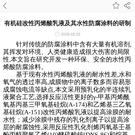
有机硅改性丙烯酸乳液及其水性防腐涂料的研制
2026-02-22
针对传统的防腐涂料中含有大量有机溶剂,
其挥发对环境、人类健康造成很大伤害的局限
性,本文旨在研究开发一种环保、安全的水性丙
烯酸防腐涂料。
基于现有水性丙烯酸乳液的耐水性差,水和
氧气的透过率高,成膜物中的离子数多而容易形
成腐蚀电流等缺点,本文采用预乳化的半连续乳
液聚合工艺,选择反应活性更好的γ-甲基丙烯酰
氧基丙基三甲氧基硅烷(A-174)和乙烯基三乙氧
基硅烷(A-151)改性丙烯酸乳液以提高涂膜的耐
水性；减少涂膜中残存的乳化剂离子以提高涂
层的耐腐蚀性,采用反应性乳化剂烯丙氧基壬基
酚丙醇聚氧乙烯(10)醚硫酸铵(DNS-86)和烷基