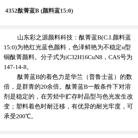
4352酞菁蓝B (颜料蓝15:0)
山东彩之源颜料科技：酞菁蓝B(C.I.颜料蓝
15:0)为艳红光蓝色颜料，色泽鲜艳为不稳定α型
铜酞菁颜料。分子式为iC32H16CuN8，CAS号为
147-14-8。
酞菁蓝B的着色力是华兰（普鲁士蓝）的数
倍，是群青的20余倍。酞菁蓝B一般条件下对溶
剂是稳定的，在芳烃中贮存时晶型与色光发生改
变；塑料着色时耐迁移，有优异的耐光牢度，可
承受200℃。