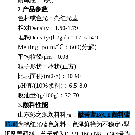
耐碱性：5级。
2.
产品参数
色相或色光：亮红光蓝
相对Density：1.50-1.79
堆积Density/(lb/gal)：12.5-14.9
Melting_point/℃：600(分解)
平均粒径/μm：0.08
粒子形状：棒状(正方)
比表面积/(m2/g)：30-90
pH值/(10%浆料)：6.5-8.0
吸油量/(g/100g)：32-70
3.
颜料性能
山东彩之源颜料科技：
酞菁蓝B(C.I.颜料蓝
15:0)
为艳红光蓝色颜料，色泽鲜艳为不稳定α型
铜酞菁颜料。分子式为iC32H16CuN8，CAS号为